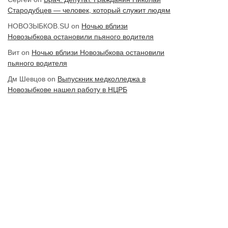
Стародубцев — человек, который служит людям
НОВОЗЫБКОВ.SU
on
Ночью вблизи
Новозыбкова остановили пьяного водителя
Вит
on
Ночью вблизи Новозыбкова остановили
пьяного водителя
Дм Шевцов
on
Выпускник медколледжа в
Новозыбкове нашел работу в НЦРБ