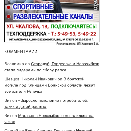
КОММЕНТАРИИ
Владимир
on
Стародуб, Гордеевка и Новозыбков
стали лидерами по сбору рапса
Шевцов Николай Иванович
on
В братской
могиле под Клинцами Брянской области лежат
все жители Речечки
Вит
on
«Выросло поколение потребителей,
таких и детей растят»
Вит
on
Магазин в Новозыбкове «спалился» на
чеках
Сергей
on
Врач. Депутат. Гражданин Николай