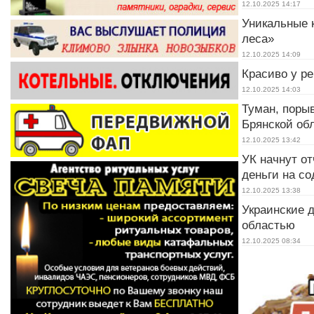
12.10.2025
14:17
Уникальные 
леса»
12.10.2025
14:09
Красиво у ре
12.10.2025
14:03
Туман, порыв
Брянской обл
12.10.2025
13:42
УК начнут от
деньги на с
12.10.2025
13:38
Украинские 
областью
12.10.2025
08:34